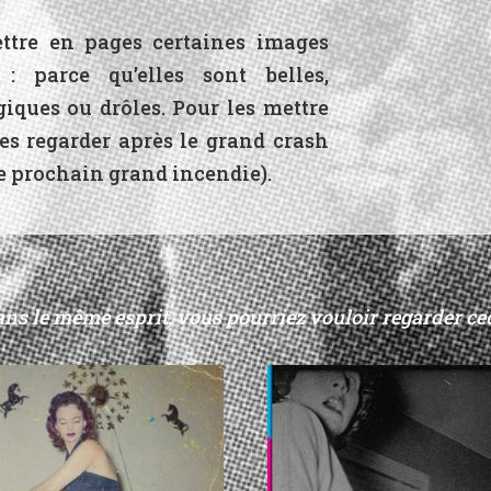
ttre en pages certaines images
: parce qu’elles sont belles,
agiques ou drôles. Pour les mettre
les regarder après le grand crash
e prochain grand incendie).
ns le même esprit, vous pourriez vouloir regarder cec