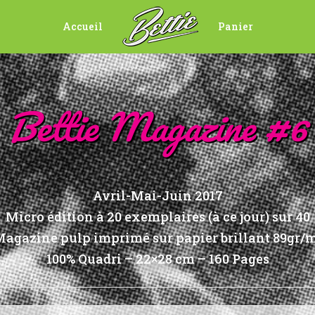
Accueil
Panier
Bettie Magazine #6
Avril-Mai-Juin 2017
Micro édition à 20 exemplaires (à ce jour) sur 40
agazine pulp imprimé sur papier brillant 89gr/
100% Quadri – 22×28 cm – 160 Pages