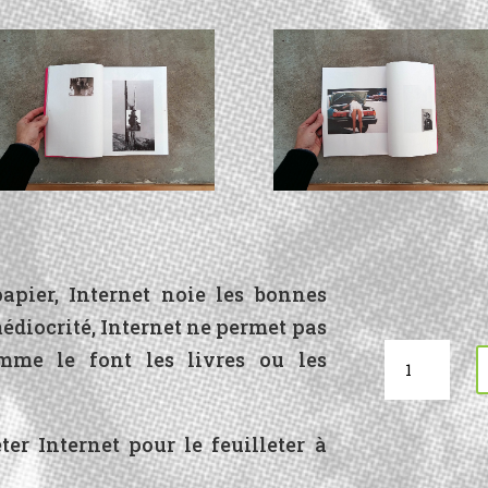
apier, Internet noie les bonnes
édiocrité, Internet ne permet pas
quantité
mme le font les livres ou les
de
Bettie
ter Internet pour le feuilleter à
Magazine
#6