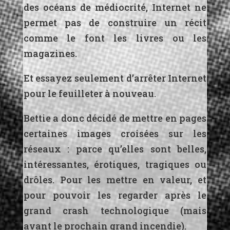
des océans de médiocrité, Internet ne
permet pas de construire un récit
comme le font les livres ou les
magazines.
Et essayez seulement d’arrêter Internet
pour le feuilleter à nouveau.
Bettie a donc décidé de mettre en pages
certaines images croisées sur les
réseaux : parce qu’elles sont belles,
intéressantes, érotiques, tragiques ou
drôles. Pour les mettre en valeur, et
pour pouvoir les regarder après le
grand crash technologique (mais
avant le prochain grand incendie).