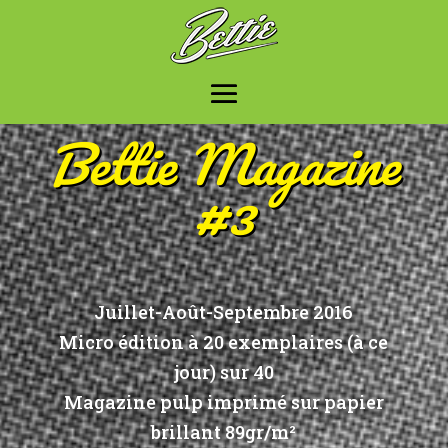
Bettie Magazine
#3
Juillet-Août-Septembre 2016
Micro édition à 20 exemplaires (à ce
jour) sur 40
Magazine pulp imprimé sur papier
brillant 89gr/m²