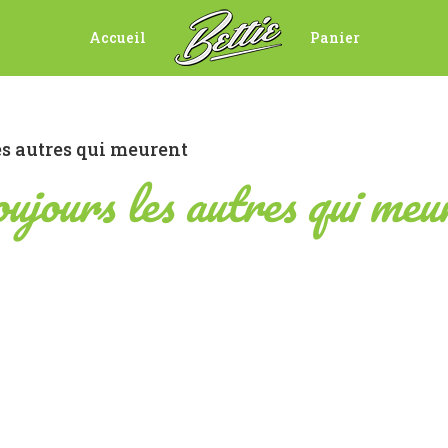
Accueil
Panier
les autres qui meurent
oujours les autres qui meu