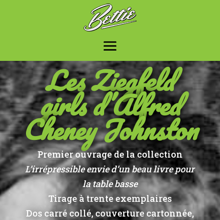
Les Ziegfeld
girls d’Alfred
Cheney Johnston
Premier ouvrage de la collection
L’irrépressible envie d’un beau livre pour
la table basse
Tirage à trente exemplaires
Dos carré collé, couverture cartonnée,