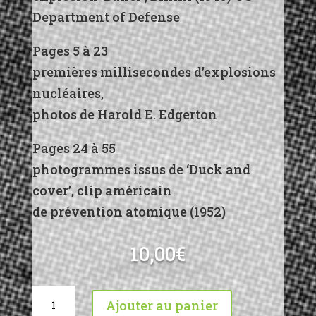
Department of Defense
Pages 5 à 23
premières millisecondes d’explosions
nucléaires,
photos de Harold E. Edgerton
Pages 24 à 55
photogrammes issus de ‘Duck and
cover’, clip américain
de prévention atomique (1952)
10,00
€
quantité
Ajouter au panier