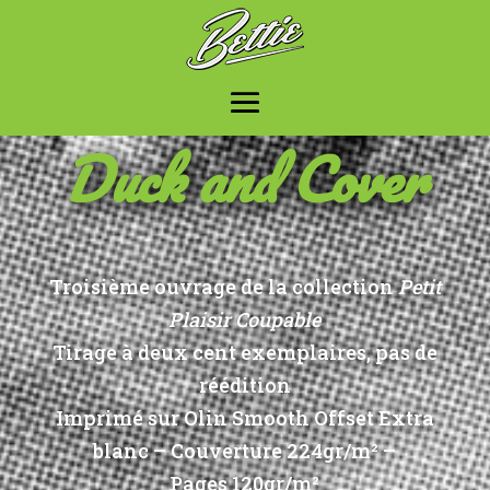
Duck and Cover
Troisième ouvrage de la collection
Petit
Plaisir Coupable
Tirage à deux cent exemplaires, pas de
réédition
Imprimé sur Olin Smooth Offset Extra
blanc – Couverture 224gr/m² –
Pages 120gr/m²